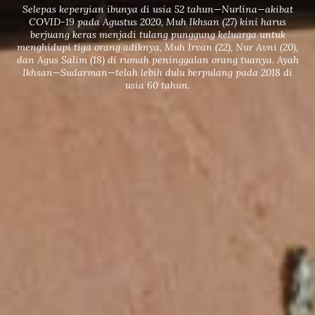
Selepas kepergian ibunya di usia 52 tahun—Nurlina—akibat
COVID-19 pada Agustus 2020, Muh Ikhsan (27) kini harus
berjuang keras menjadi tulang punggung keluarga untuk
menghidupi tiga orang adiknya, Muh Irvan (22), Nur Avni (20),
dan Agus Salim (18) di rumah peninggalan orang tuanya. Ayah
Ikhsan—Sudarman—telah lebih dulu berpulang pada 2018 di
usia 60 tahun.